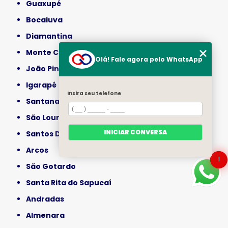
Guaxupé
Bocaiuva
Diamantina
Monte Carmelo
Olá! Fale agora pelo WhatsApp
João Pinheiro
Igarapé
Insira seu telefone
Santana do Paraíso
São Lourenço
INICIAR CONVERSA
Santos Dumont
Arcos
1
São Gotardo
Santa Rita do Sapucaí
Andradas
Almenara