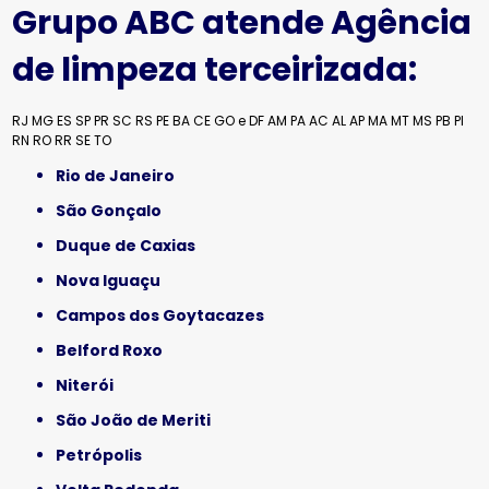
Grupo ABC atende Agência
de limpeza terceirizada:
RJ
MG
ES
SP
PR
SC
RS
PE
BA
CE
GO e DF
AM
PA
AC
AL
AP
MA
MT
MS
PB
PI
RN
RO
RR
SE
TO
Rio de Janeiro
São Gonçalo
Duque de Caxias
Nova Iguaçu
Campos dos Goytacazes
Belford Roxo
Niterói
São João de Meriti
Petrópolis