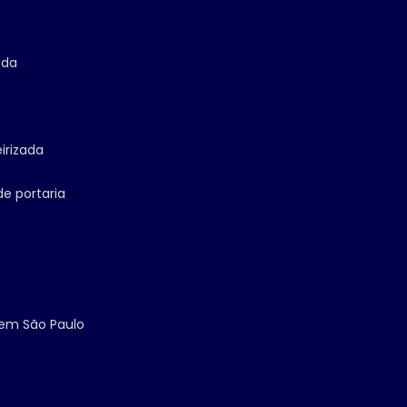
ada
irizada
de portaria
 em São Paulo