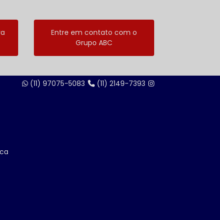
ra
Entre em contato com o
Grupo ABC
(11) 97075-5083
(11) 2149-7393
ica