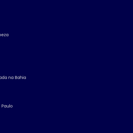
mpeza
zada na Bahia
 Paulo