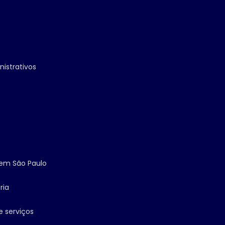
nistrativos
s em São Paulo
ria
e serviços