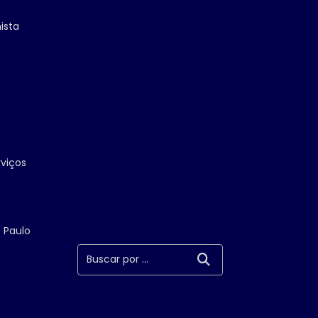
ista
rviços
 Paulo