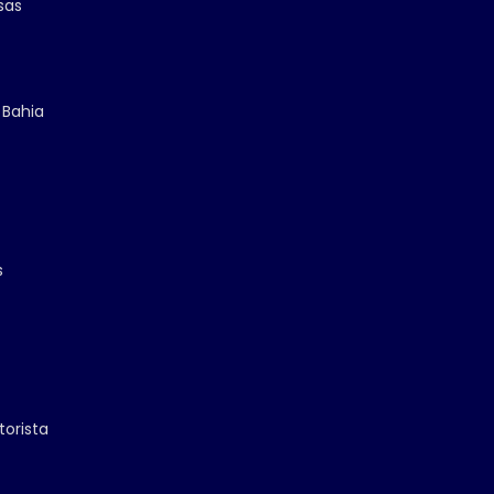
sas
 Bahia
s
torista