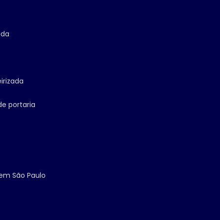
ada
irizada
de portaria
 em São Paulo