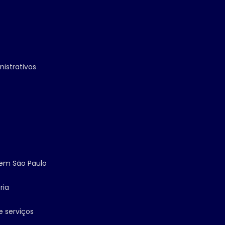
nistrativos
s em São Paulo
ria
e serviços