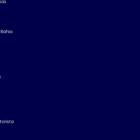
sas
 Bahia
s
torista