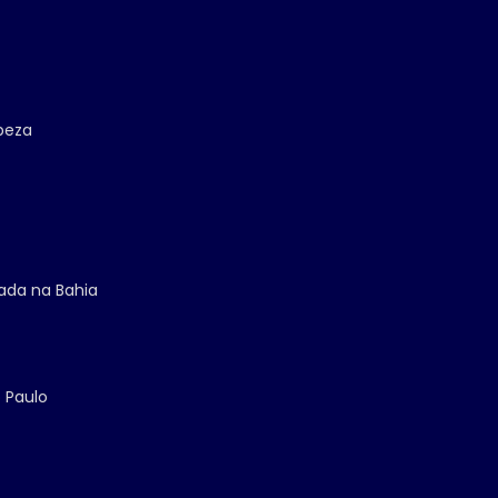
mpeza
zada na Bahia
 Paulo