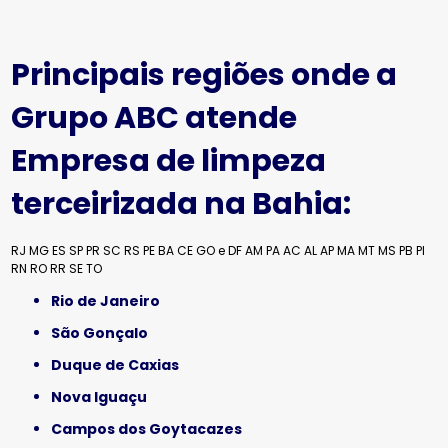
Principais regiões onde a
Grupo ABC atende
Empresa de limpeza
terceirizada na Bahia:
RJ
MG
ES
SP
PR
SC
RS
PE
BA
CE
GO e DF
AM
PA
AC
AL
AP
MA
MT
MS
PB
PI
RN
RO
RR
SE
TO
Rio de Janeiro
São Gonçalo
Duque de Caxias
Nova Iguaçu
Campos dos Goytacazes