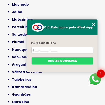
Machado
Jaíba
Matozinhos
Porteirinha
Olá! Fale agora pelo WhatsApp
Sarzedo
Piumhi
Insira seu telefone
Nanuque
São Joaquim de Bicas
INICIAR CONVERSA
Araçuaí
Várzea da Palma
1
Taiobeiras
Itamarandiba
Guanhães
Ouro Fino